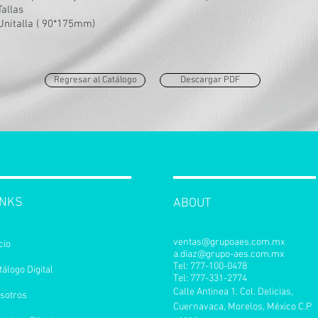
Tallas
Unitalla ( 90*175mm)
Regresar al Catálogo
Descargar PDF
INKS
ABOUT
ventas@grupoaes.com.mx
cio
a.diaz@grupo-aes.com.mx
Tel: 777-100-0478
tálogo Digital
Tel: 777-331-2774
Calle Antinea 1. Col. Delicias,
sotros
Cuernavaca, Morelos, México C.P