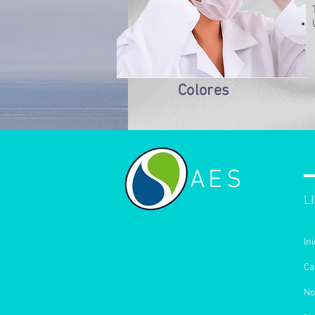
Colores
AES
L
Ini
Ca
No