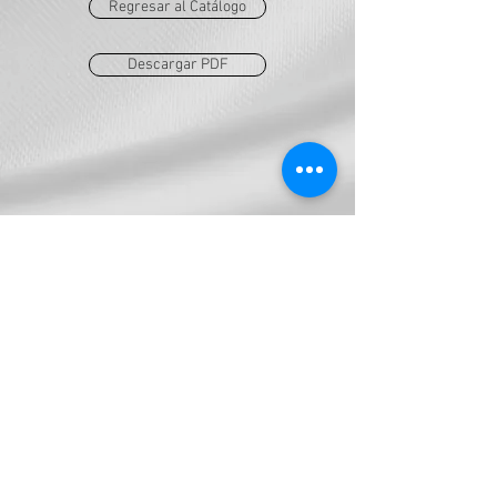
Regresar al Catálogo
Descargar PDF
AES
ventas@grupoaes.com.mx
a.diaz@grupo-aes.com.mx
Tel:
777-100-0478