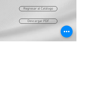
Regresar al Catálogo
Descargar PDF
AES
ventas@grupoaes.com.mx
a.diaz@grupo-aes.com.mx
Tel:
777-100-0478
Tel:
777-331-2774
Calle Antinea 1. Col. Delicias,