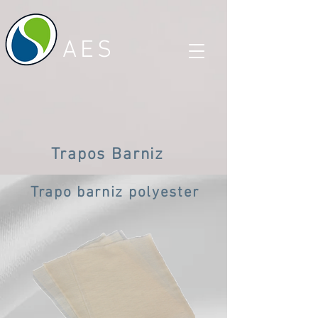
AES
Trapos Barniz
Trapo barniz polyester