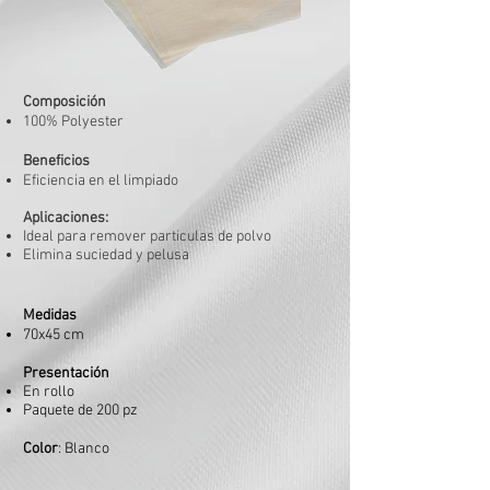
Composición
100% Polyester
Beneficios
Eficiencia en el limpiado
Aplicaciones:
Ideal para remover particulas de polvo
Elimina suciedad y pelusa
Medidas
70x45 cm
Presentación
En rollo
Paquete de 200 pz
Color
: Blanco