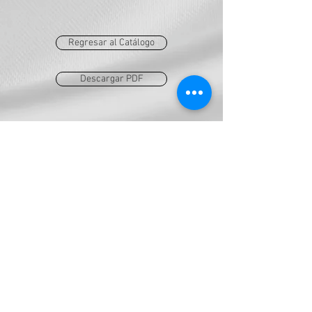
Regresar al Catálogo
Descargar PDF
AES
ventas@grupoaes.com.mx
a.diaz@grupo-aes.com.mx
Tel:
777-100-0478
Tel:
777-331-2774
Calle Antinea 1. Col. Delicias,