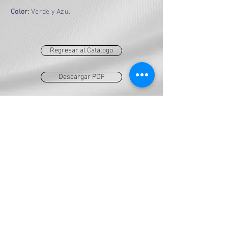
Color:
Verde y Azul
Regresar al Catálogo
Descargar PDF
AES
ventas@grupoaes.com.mx
a.diaz@grupo-aes.com.mx
Tel:
777-100-0478
Tel:
777-331-2774