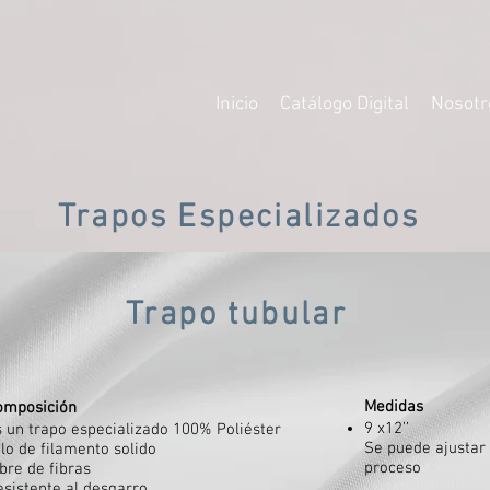
Inicio
Catálogo Digital
Nosotr
Trapos Especializados
Trapo tubular
Medidas
omposición
9 x12’’
s un trapo especializado 100% Poliéster
Se puede ajustar 
ilo de filamento solido
proceso
bre de fibras
esistente al desgarro