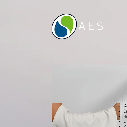
AES
C
E
H
Li
R