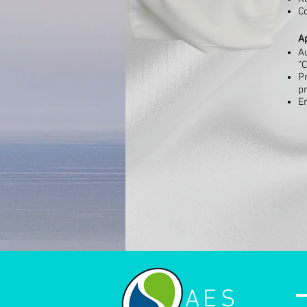
Co
A
A
“C
P
p
E
AES